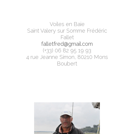
Voiles en Baie
Saint Valery sur Somme Frédéric
Fallet
falletfred@gmail.com
(+33) 06 82 95 19 93
4 rue Jeanne Simon, 80210 Mons
Boubert