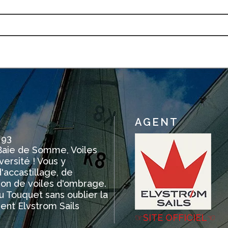
AGENT
 93
Baie de Somme, Voiles
versité ! Vous y
'accastillage, de
ion de voiles d'ombrage.
u Touquet sans oublier la
gent Elvstrom Sails
☞SITE OFFICIEL☜