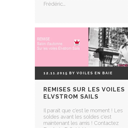
Frédéric...
12.11.2015
BY
VOILES EN BAIE
REMISES SUR LES VOILES
ELVSTROM SAILS
Il parait que c'est le moment ! Les
soldes avant les soldes c'est
maintenant les amis ! Contactez