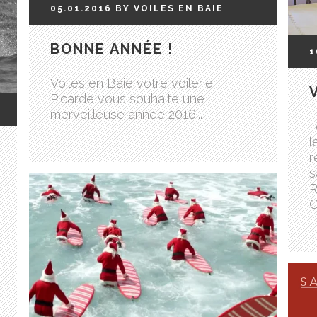
05.01.2016
BY
VOILES EN BAIE
BONNE ANNÉE !
1
Voiles en Baie votre voilerie
Picarde vous souhaite une
merveilleuse année 2016...
T
l
r
s
R
C