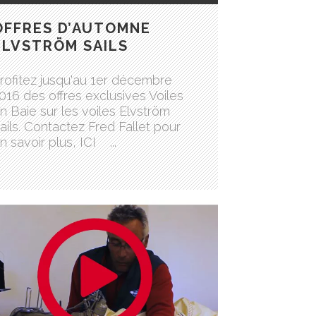
OFFRES D’AUTOMNE
ELVSTRÖM SAILS
rofitez jusqu'au 1er décembre
016 des offres exclusives Voiles
n Baie sur les voiles Elvström
ails. Contactez Fred Fallet pour
n savoir plus, ICI ...