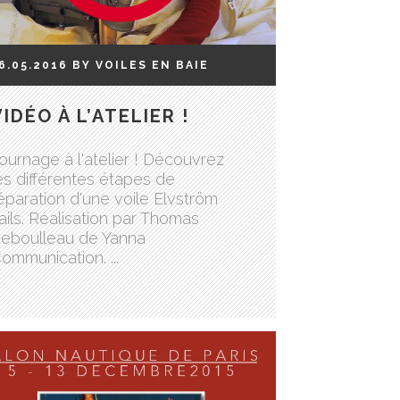
6.05.2016
BY
VOILES EN BAIE
VIDÉO À L’ATELIER !
ournage à l'atelier ! Découvrez
es différentes étapes de
éparation d'une voile Elvström
ails. Réalisation par Thomas
eboulleau de Yanna
ommunication. ...