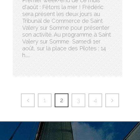
Premier week-end de ce mois
d'août : Fêtons la mer ! Frédéric
sera présent les deux jours au
Tribunal de Commerce de Saint
Valery sur Somme pour présenter
son activité. Au programme à Saint
Valery sur Somme Samedi 1er
août, sur la place des Pilotes : 14
h,...
1
2
3
4