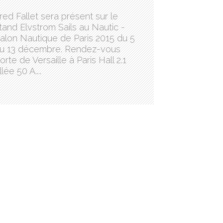
red Fallet sera présent sur le
tand Elvstrom Sails au Nautic -
alon Nautique de Paris 2015 du 5
u 13 décembre. Rendez-vous
orte de Versaille à Paris Hall 2.1
llée 50 A....