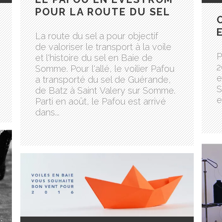
POUR LA ROUTE DU SEL
La route du sel a pour objectif
de valoriser le transport à la voile
P
et l'histoire du sel en Baie de
2
Somme. Pour l'allé, le voilier Pafou
e
a transporté du sel de Guérande,
S
de Batz à Saint Valery sur Somme.
e
Parti en août, le Pafou est arrivé
dans...