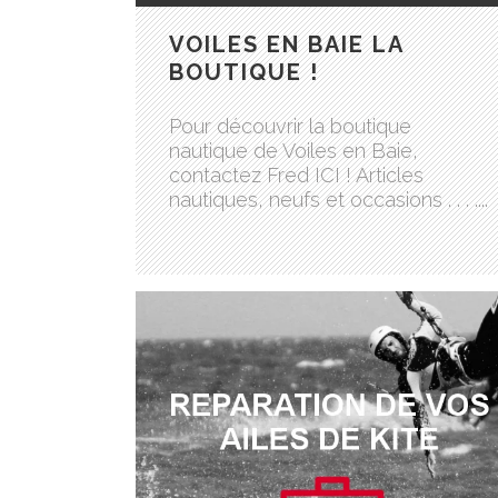
VOILES EN BAIE LA
BOUTIQUE !
Pour découvrir la boutique
nautique de Voiles en Baie,
contactez Fred ICI ! Articles
nautiques, neufs et occasions . . . ....