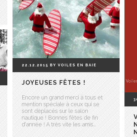
22.12.2015
BY
VOILES EN BAIE
JOYEUSES FÊTES !
Encore un grand merci à tous et
3
mention spéciale à ceux qui se
sont déplacés sur le salon
nautique ! Bonnes fêtes de fin
d'année ! A très vite les amis...