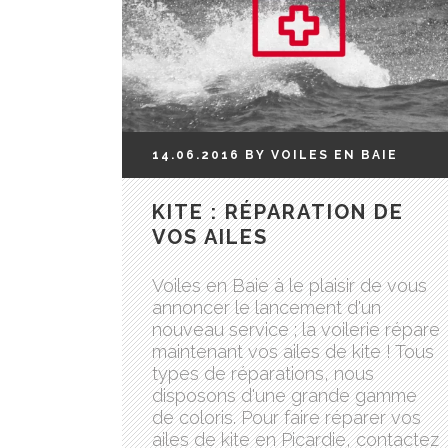
14.06.2016
BY
VOILES EN BAIE
KITE : RÉPARATION DE
VOS AILES
Voiles en Baie à le plaisir de vous
annoncer le lancement d'un
nouveau service ; la voilerie répare
maintenant vos ailes de kite ! Tous
types de réparations, nous
disposons d'une grande gamme
de coloris. Pour faire réparer vos
ailes de kite en Picardie, contactez