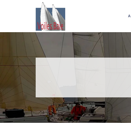
A
.Af