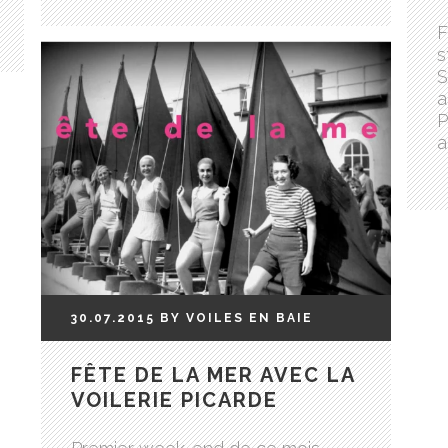
F
s
S
a
P
a
30.07.2015
BY
VOILES EN BAIE
FÊTE DE LA MER AVEC LA
VOILERIE PICARDE