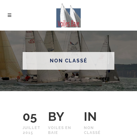
NON CLASSÉ
05
BY
IN
JUILLET
VOILES EN
NON
2015
BAIE
CLASSÉ