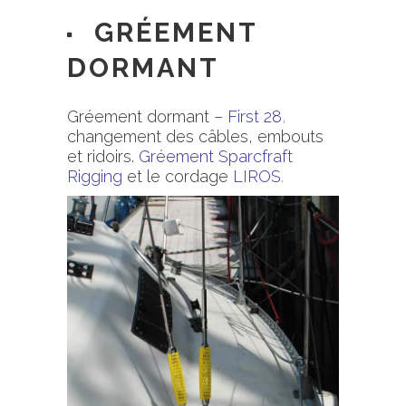
GRÉEMENT
DORMANT
Gréement dormant
–
First 28
,
changement des câbles, embouts
et ridoirs.
Gréement
Sparcfraft
Rigging
et le cordage
LIROS
.