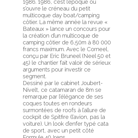
1986. 1986, c’est l’époque où
s’ouvre le créneau du petit
multicoque day boat/camping
côtier. La même année la revue «
Bateaux » lance un concours pour
la création d’un multicoque de
camping côtier de 6,50m à 80 000
francs maximum. Avec le Corneel,
conçu par Eric Bruneel (Neel 50 et
45) le chantier fait valoir de sérieux
arguments pour investir ce
segment.
Dessiné par le cabinet Joubert-
Nivelt, ce catamaran de 8m se
remarque par l’élégance de ses
coques toutes en rondeurs
surmontées de roofs à l’allure de
cockpit de Spitfire (l’avion, pas la
voiture). Un look d’enfer typé cata
de sport, avec un petit côté
Formule 40 Irens.