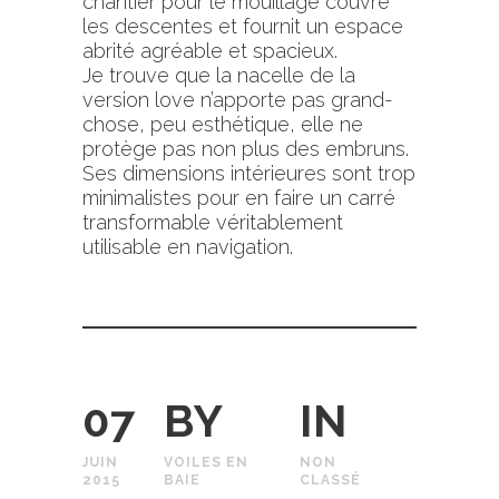
chantier pour le mouillage couvre
les descentes et fournit un espace
abrité agréable et spacieux.
Je trouve que la nacelle de la
version love n’apporte pas grand-
chose, peu esthétique, elle ne
protège pas non plus des embruns.
Ses dimensions intérieures sont trop
minimalistes pour en faire un carré
transformable véritablement
utilisable en navigation.
07
BY
IN
JUIN
VOILES EN
NON
2015
BAIE
CLASSÉ