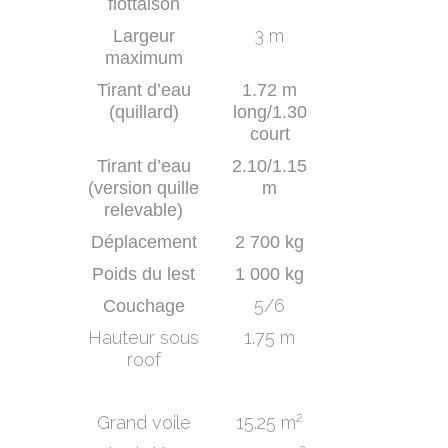
flottaison
3 m
Largeur
maximum
Tirant d’eau
1.72 m
(quillard)
long/1.30
court
Tirant d’eau
2.10/1.15
(version quille
m
relevable)
Déplacement
2 700 kg
Poids du lest
1 000 kg
5/6
Couchage
Hauteur sous
1.75 m
roof
Grand voile
15.25 m²