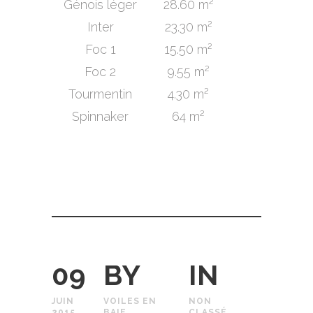
Génois léger
28.60 m²
Inter
23.30 m²
Foc 1
15.50 m²
Foc 2
9.55 m²
Tourmentin
4.30 m²
Spinnaker
64 m²
09
BY
IN
JUIN
VOILES EN
NON
2015
BAIE
CLASSÉ