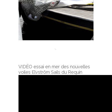
.
VIDÉO essai en mer des nouvelles
voiles Elvström Sails du Requin