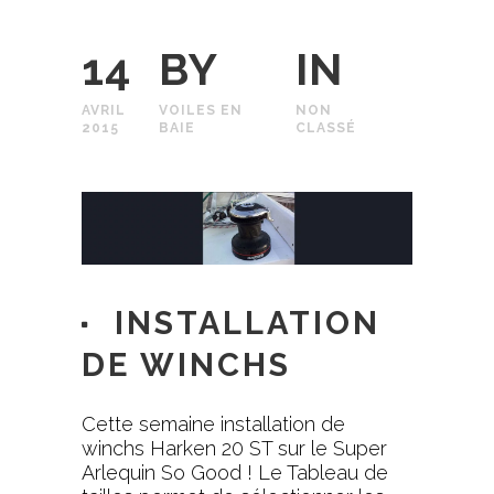
14
BY
IN
AVRIL
VOILES EN
NON
2015
BAIE
CLASSÉ
INSTALLATION
DE WINCHS
Cette semaine installation de
winchs
Harken
20 ST sur le Super
Arlequin
So Good
! Le Tableau de